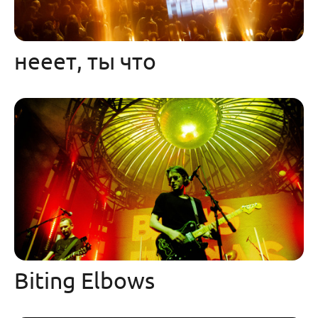
нееет, ты что
Biting Elbows